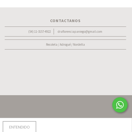
CONTACTANOS
(54) 11-3157-4922
draflorenciapaniego@gmail.com
Recoleta / Adrogué / Nordelta
o
ENTENDIDO