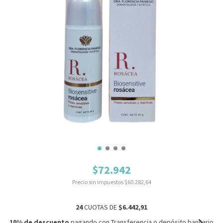
$72.942
Precio sin impuestos
$60.282,64
24
CUOTAS DE
$6.442,91
10% de descuento
pagando con Transferencia o depósito bancario