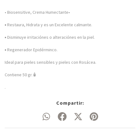
• Biosensitive, Crema Humectante•
▪️ Restaura, Hidrata y es un Excelente calmante.
▪️ Disminuye irritaciónes o alteraciónes en la piel.
▪️ Regenerador Epidérminco.
Ideal para pieles sensibles y pieles con Rosácea.
Contiene 50 gr.🧴
.
Compartir: